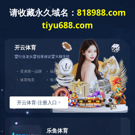
中
En
篮球比赛下注平
产品中心
合作案例
关于工科
台
行业资讯
资质荣誉
联系我们
186-0372-8133
油脂灌装成套生产线
当前位置：
首页
>
产品中心
>
油脂灌装成套生产线
8.手动压盖机
时间：2017-09-29
浏览：11688次