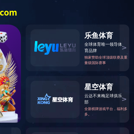
行业资讯
资质荣誉
联系我们
中
En
186-0372-8133