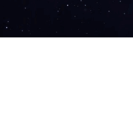
产品快速导航：
核桃油生产线
胡麻油生产线
茶籽
油生产线
菜籽油生产线
版权所有：篮球比赛下注平台