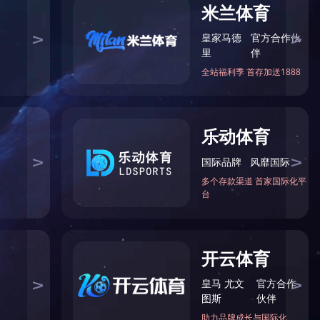
联系我们
详情+
2.全自动灌装机
详情+
微信加好友
返回顶部
详情+
4.灯检
详情+