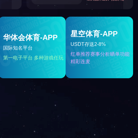
详情+
7.玻璃瓶灌装机
详情+
详情+
10.收缩包装机
详情+