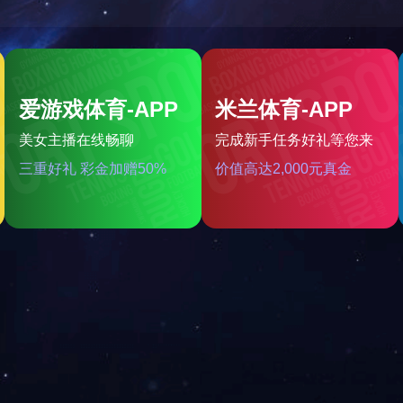
装输送线
详情+
6.封箱机
动压盖机
详情+
9.贴标机