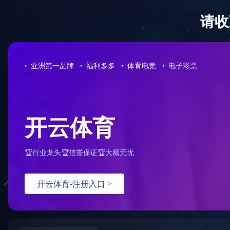
当前位置：
首页
>
产品中心
>
油脂灌装成套生产线
油脂灌装成套生产线
核桃油加工设备
菜籽油加工设备