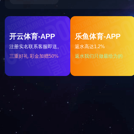
油脂灌装成套生产线
新型物理精炼成套设备
油脂冬化脱脂脱蜡成套
5.灌
油脂浸出车间成套设备
油料预处理预榨成套设
油脂单件设备
8.手