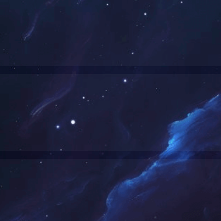
油类灌装线资料
详情+
1.全自动灌装机
自动灌装机
详情+
3.半自动灌装机