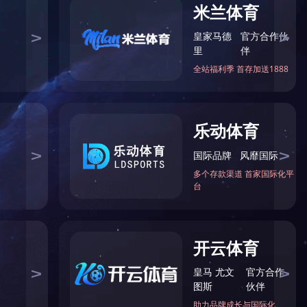
联系我们
详情+
葵花籽成套榨油机组
详情+
微信加好友
返回顶部
详情+
油料压胚工段
详情+