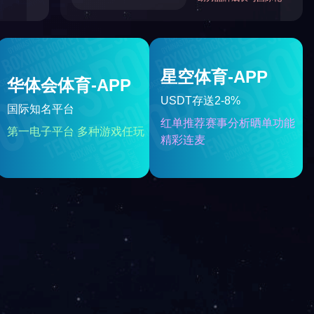
详情+
油料清理筛选工段
详情+
详情+
油料软化工段
详情+