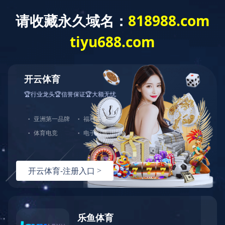
中
En
篮球比赛下注平
产品中心
合作案例
关于工科
台
行业资讯
资质荣誉
联系我们
186-0372-8133
新型物理精炼成套设备
当前位置：
首页
>
产品中心
>
新型物理精炼成套设备
10.日产10吨精炼设备
时间：2017-09-29
浏览：11729次