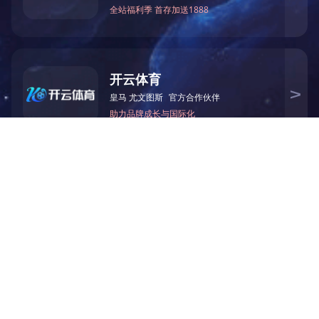
产品快速导航：
核桃油加工设备
菜籽油加工设备
花生油加工设备
茶籽油
加工设备
胡麻油加工设备
葡萄籽油加工设备
大豆油加工设备
葵花籽油加